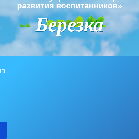
развития воспитанников»
Березка
ма