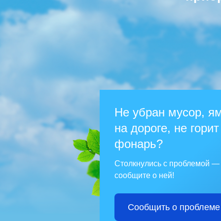
Не убран мусор, я
на дороге, не горит
фонарь?
Столкнулись с проблемой —
сообщите о ней!
Сообщить о проблеме