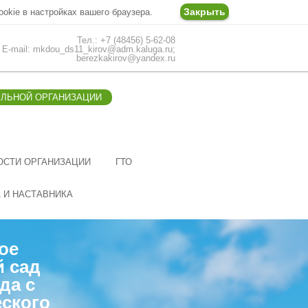
Закрыть
ookie в настройках вашего браузера.
Тел.: +7 (48456) 5-62-08
E-mail: mkdou_ds11_kirov@adm.kaluga.ru;
berezkakirov@yandex.ru
ЕЛЬНОЙ ОРГАНИЗАЦИИ
ОСТИ ОРГАНИЗАЦИИ
ГТО
А И НАСТАВНИКА
ое
й сад
да с
ского