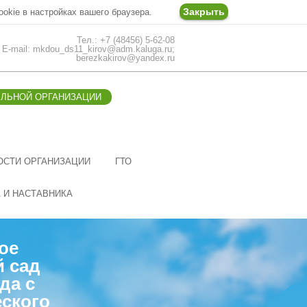
Закрыть
ookie в настройках вашего браузера.
Тел.: +7 (48456) 5-62-08
E-mail: mkdou_ds11_kirov@adm.kaluga.ru;
berezkakirov@yandex.ru
ЕЛЬНОЙ ОРГАНИЗАЦИИ
ОСТИ ОРГАНИЗАЦИИ
ГТО
А И НАСТАВНИКА
ое
й сад
да с
ского