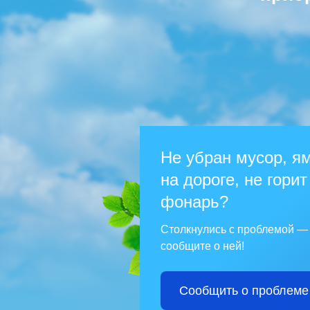
Не убран мусор, я
на дороге, не горит
фонарь?
Столкнулись с проблемой —
сообщите о ней!
Сообщить о проблеме