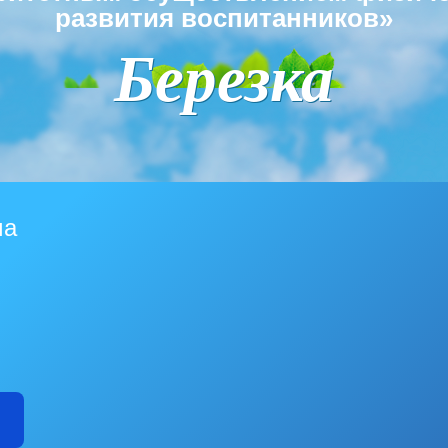
развития воспитанников»
Березка
ма