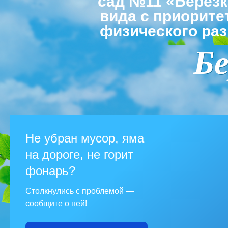
сад №11 «Берез
вида с приорит
физического раз
Бе
Не убран мусор, яма
на дороге, не горит
фонарь?
Столкнулись с проблемой —
сообщите о ней!