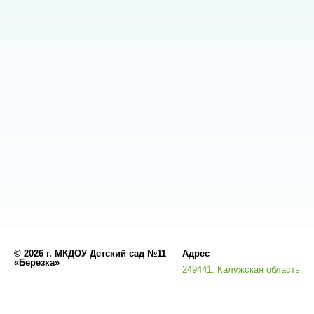
©
2026 г. МКДОУ Детский сад №11
Адрес
«Березка»
249441, Калужская область,
Разработано
СофтКБ
Кировский район, город Киров,
Обновления сайта
улица Энгельса, дом 1а
Данный сайт является официальным сайтом 