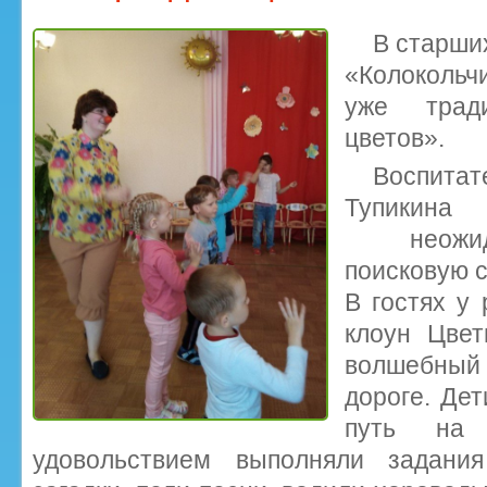
В старши
«Колокольч
уже тради
цветов».
Воспитат
Тупикин
неожида
поисковую 
В гостях у
клоун Цвет
волшебный ц
дороге. Дет
путь на 
удовольствием выполняли задания