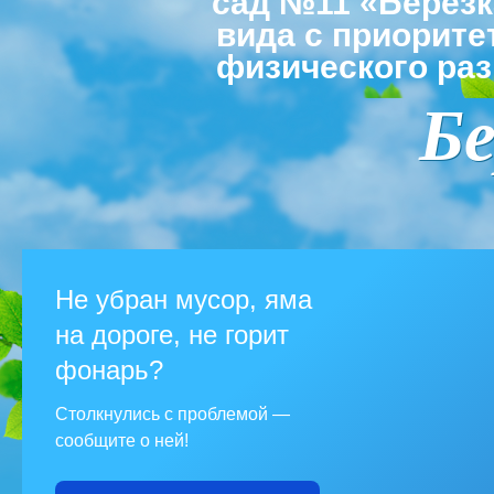
сад №11 «Берез
вида с приорит
физического раз
Бе
Не убран мусор, яма
на дороге, не горит
фонарь?
Столкнулись с проблемой —
сообщите о ней!