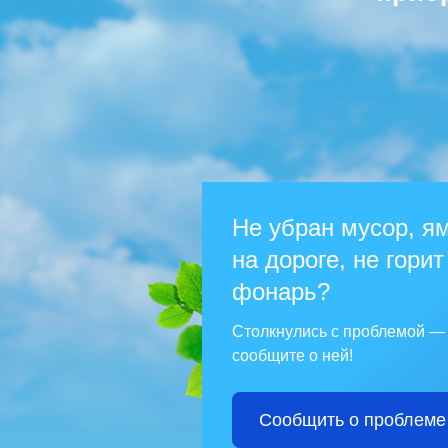
Не убран мусор, я
на дороге, не горит
фонарь?
Столкнулись с проблемой —
сообщите о ней!
Сообщить о проблеме