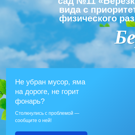
сад №11 «Берез
вида с приорит
физического раз
Бе
Не убран мусор, яма
на дороге, не горит
фонарь?
Столкнулись с проблемой —
сообщите о ней!