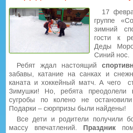
17 февра
группе «С
зимний сп
гости к р
Деды Моро
Синий нос.
Ребят ждал настоящий
спортив
забавы, катание на санках и снежн
каната и хоккейный матч. А чего с
Зимушки! Но, ребята преодолели 
сугробы по колено не остановили
Подарки – сюрпризы были найдены!
Все дети и родители получили б
массу впечатлений.
Праздник
по