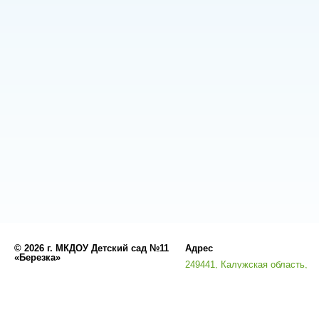
©
2026 г. МКДОУ Детский сад №11
Адрес
«Березка»
249441, Калужская область,
Разработано
СофтКБ
Кировский район, город Киров,
Обновления сайта
улица Энгельса, дом 1а
Данный сайт является официальным сайтом 
Остальные сайты учреждения 