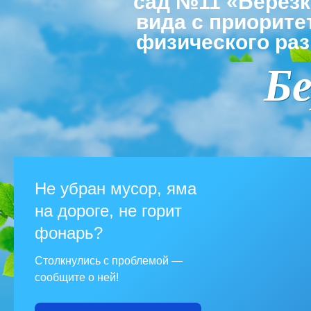
сад №11 «Берез
вида с приорит
физического раз
Бе
Не убран мусор, яма
на дороге, не горит
фонарь?
Столкнулись с проблемой —
сообщите о ней!