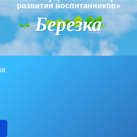
развития воспитанников»
Березка
ма