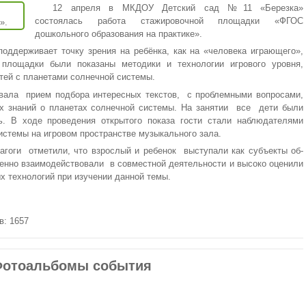
12 апреля в МКДОУ Детский сад №11 «Березка»
состоялась работа стажировочной площадки «ФГОС
дошкольного образования на практике».
оддерживает точку зрения на ребёнка, как на «человека играющего»,
 площадки были показаны методики и технологии игрового уровня,
ей с планетами солнечной системы.
овала прием подбора интересных текстов, с проблемными вопросами,
х знаний о планетах солнечной системы. На занятии все дети были
. В ходе проведения открытого показа гости стали наблюдателями
истемы на игровом пространстве музыкального зала.
агоги отметили, что взрослый и ребенок выступали как субъекты об­
ценно взаимодействовали в совместной деятельности и высоко оценили
х технологий при изучении данной темы.
в: 1657
отоальбомы события