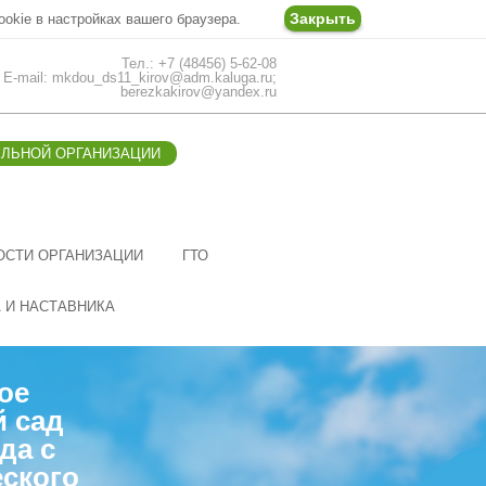
Закрыть
ookie в настройках вашего браузера.
Тел.: +7 (48456) 5-62-08
E-mail: mkdou_ds11_kirov@adm.kaluga.ru;
berezkakirov@yandex.ru
ЕЛЬНОЙ ОРГАНИЗАЦИИ
ОСТИ ОРГАНИЗАЦИИ
ГТО
А И НАСТАВНИКА
ое
й сад
да с
ского