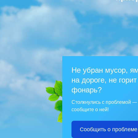
Не убран мусор, я
на дороге, не горит
фонарь?
Столкнулись с проблемой —
сообщите о ней!
Сообщить о проблеме