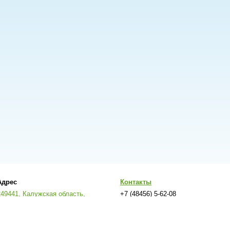
Адрес
Контакты
249441, Калужская область,
+7 (48456) 5-62-08
Кировский район, город Киров,
mkdou_ds11_kirov@adm.kaluga.ru;
улица Энгельса, дом 1а
berezkakirov@yandex.ru
яется официальным сайтом МКДОУ Детский сад №11 «Березка»