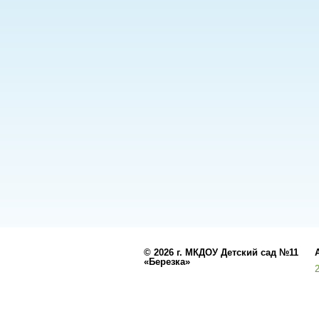
©
2026 г. МКДОУ Детский сад №11
«Березка»
Разработано
СофтКБ
Обновления сайта
Данный сайт явл