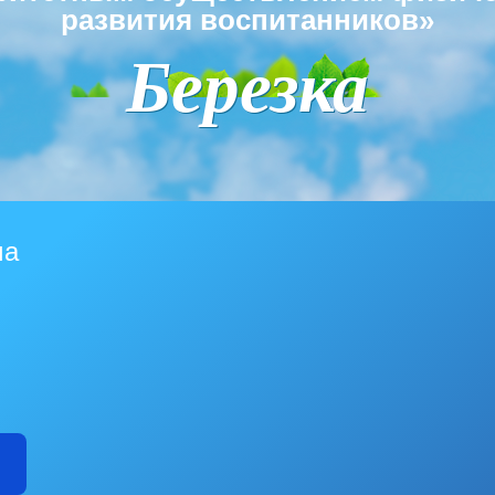
развития воспитанников»
Березка
ма