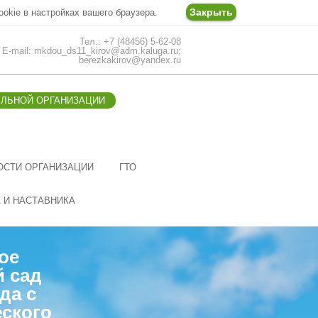
Закрыть
ookie в настройках вашего браузера.
Тел.: +7 (48456) 5-62-08
E-mail: mkdou_ds11_kirov@adm.kaluga.ru;
berezkakirov@yandex.ru
ЕЛЬНОЙ ОРГАНИЗАЦИИ
ОСТИ ОРГАНИЗАЦИИ
ГТО
А И НАСТАВНИКА
ое
й сад
да с
ского