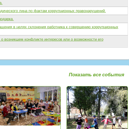
а.
ического лица по фактам коррупционных правонарушений.
одарка.
щения в целях склонения работника к совершению коррупционных
о возникшем конфликте интересов или о возможности его
Показать все события