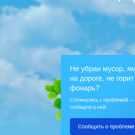
Не убран мусор, я
на дороге, не горит
фонарь?
Столкнулись с проблемой —
сообщите о ней!
Сообщить о проблеме