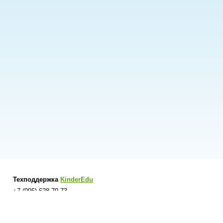
Техподдержка
KinderEdu
+7 (996) 628-79-73
support@kinderedu.ru